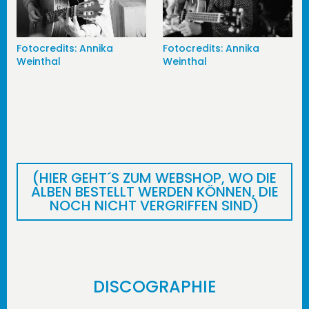
1/20
Kleingeldprinzessin - aufgenommen in Berlin
2003, es spielen Dota Kehr, Jan Rohrbach, Janis
1/24
Fotocredits: Annika Weinthal
1/8
Fotocredits: Annika Weinthal
Fotocredits: Annika
Fotocredits: Annika
Görlich und Sebastian Vogel
Weinthal
Weinthal
(HIER GEHT´S ZUM WEBSHOP, WO DIE
ALBEN BESTELLT WERDEN KÖNNEN, DIE
NOCH NICHT VERGRIFFEN SIND)
DISCOGRAPHIE