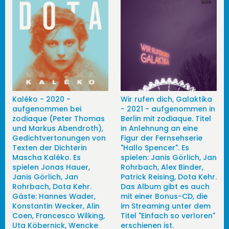
Kaléko - 2020 -
Wir rufen dich, Galaktika
aufgenommen bei
- 2021 - aufgenommen in
zodiaque (Peter Thomas
Berlin mit zodiaque. Titel
und Markus Abendroth),
in Anlehnung an eine
Gedichtvertonungen von
Figur der Fernsehserie
Texten der Dichterin
"Hallo Spencer". Es
Mascha Kaléko. Es
spielen: Janis Görlich, Jan
spielen Jonas Hauer,
Rohrbach, Alex Binder,
Janis Görlich, Jan
Patrick Reising, Dota Kehr.
Rohrbach, Dota Kehr.
Das Album gibt es auch
Gäste: Hannes Wader,
mit einer Bonus-CD, die
Konstantin Wecker, Alin
im Streaming unter dem
Coen, Francesco Wilking,
Titel "Einfach so verloren"
Uta Köbernick, Wencke
erschienen ist.