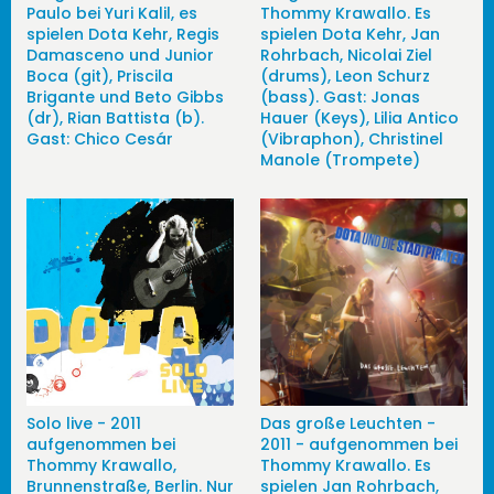
Paulo bei Yuri Kalil, es
Thommy Krawallo. Es
spielen Dota Kehr, Regis
spielen Dota Kehr, Jan
Damasceno und Junior
Rohrbach, Nicolai Ziel
Boca (git), Priscila
(drums), Leon Schurz
Brigante und Beto Gibbs
(bass). Gast: Jonas
(dr), Rian Battista (b).
Hauer (Keys), Lilia Antico
Gast: Chico Cesár
(Vibraphon), Christinel
Manole (Trompete)
Solo live - 2011
Das große Leuchten -
aufgenommen bei
2011 - aufgenommen bei
Thommy Krawallo,
Thommy Krawallo. Es
Brunnenstraße, Berlin. Nur
spielen Jan Rohrbach,