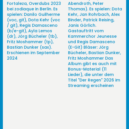
Fortaleza, Overdubs 2023
Abendroth, Peter
bei zodiaque in Berlin. Es
Thomas). Es spielen: Dota
spielen: Danilo Guilherme
Kehr, Jan Rohrbach, Alex
(voc, git), Dota Kehr (voc
Binder, Patrick Reising,
/ git), Regis Damasceno
Janis Görlich.
(b/e-git), Ayla Lemos
Gastauftritt vom
(dr), Jörg Bücheler (tb),
Kammerchor Jeunesse
Fritz Moshammer (tp),
und Regis Damasceno
Bastian Dunker (sax).
(E-Git) Bläser: Jörg
Erschienen im September
Bücheler, Bastian Dunker,
2024
Fritz Moshammer Das
Album gibt es auch mit
Bonus-Material (11
Lieder), die unter dem
Titel "Der Regen" 2026 im
Streaming erscheinen