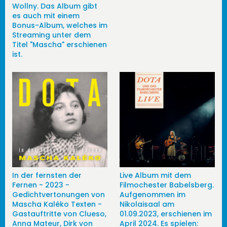
Wollny. Das Album gibt
es auch mit einem
Bonus-Album, welches im
Streaming unter dem
Titel "Mascha" erschienen
ist.
In der fernsten der
Live Album mit dem
Fernen - 2023 -
Filmochester Babelsberg.
Gedichtvertonungen von
Aufgenommen im
Mascha Kaléko Texten -
Nikolaisaal am
Gastauftritte von Clueso,
01.09.2023, erschienen im
Anna Mateur, Dirk von
April 2024. Es spielen: