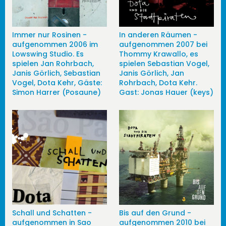
Immer nur Rosinen -
In anderen Räumen -
aufgenommen 2006 im
aufgenommen 2007 bei
Lowswing Studio. Es
Thommy Krawallo, es
spielen Jan Rohrbach,
spielen Sebastian Vogel,
Janis Görlich, Sebastian
Janis Görlich, Jan
Vogel, Dota Kehr, Gäste:
Rohrbach, Dota Kehr.
Simon Harrer (Posaune)
Gast: Jonas Hauer (keys)
Schall und Schatten -
Bis auf den Grund -
aufgenommen in Sao
aufgenommen 2010 bei